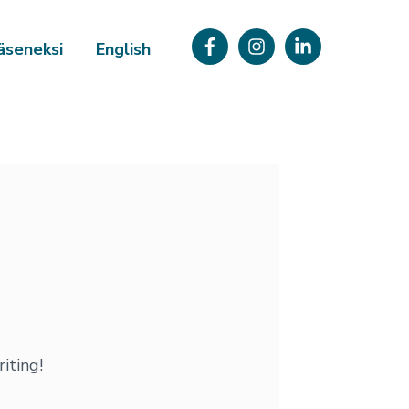
äseneksi
English
iting!