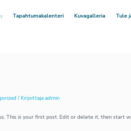
Tapahtumakalenteri
Kuvagalleria
Tule j
gorized
/ Kirjoittaja
admin
his is your first post. Edit or delete it, then start wr