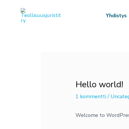
Siirry
sisältöön
Yhdistys
Post
navigation
Hello world!
1 kommentti
/
Uncate
Welcome to WordPress. T