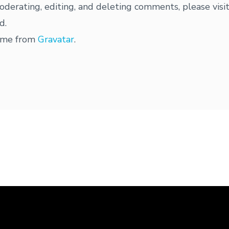
oderating, editing, and deleting comments, please vis
d.
ome from
Gravatar
.