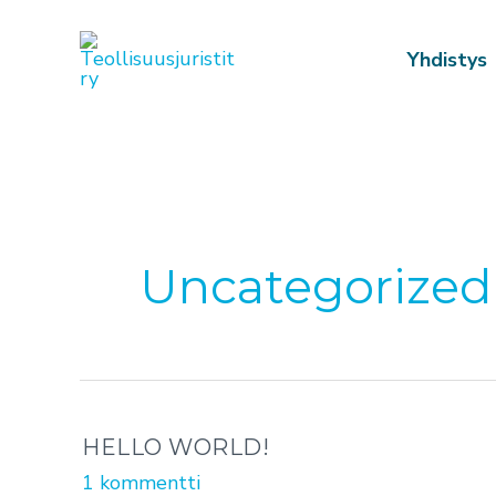
Siirry
sisältöön
Yhdistys
Uncategorized
Hello
HELLO WORLD!
world!
1 kommentti