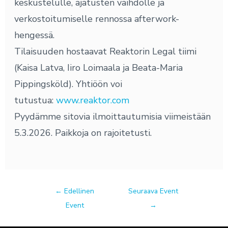
keskustelulle, ajatusten vaihdolle ja
verkostoitumiselle rennossa afterwork-
hengessä.
Tilaisuuden hostaavat Reaktorin Legal tiimi
(Kaisa Latva, Iiro Loimaala ja Beata-Maria
Pippingsköld). Yhtiöön voi
tutustua:
www.reaktor.com
Pyydämme sitovia ilmoittautumisia viimeistään
5.3.2026. Paikkoja on rajoitetusti.
←
Edellinen
Seuraava Event
Event
→