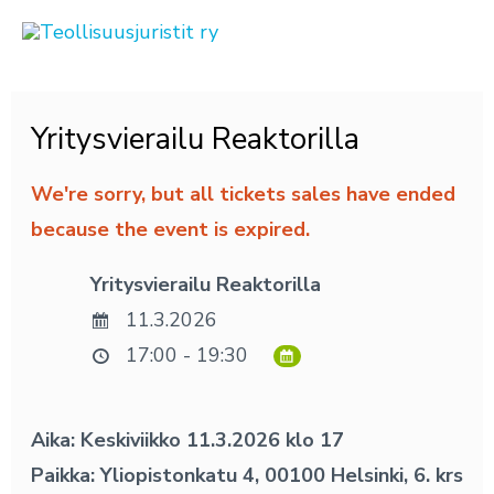
Siirry
sisältöön
Post
Yritysvierailu Reaktorilla
navigation
We're sorry, but all tickets sales have ended
because the event is expired.
Yritysvierailu Reaktorilla
11.3.2026
17:00 - 19:30
Aika: Keskiviikko 11.3.2026 klo 17
Paikka: Yliopistonkatu 4, 00100 Helsinki, 6. krs