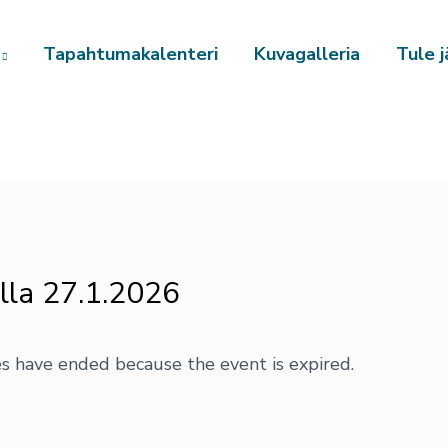
Tapahtumakalenteri
Kuvagalleria
Tule j
illa 27.1.2026
les have ended because the event is expired.