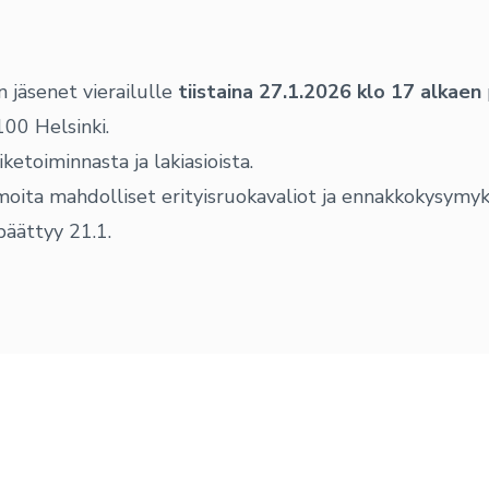
 jäsenet vierailulle
tiistaina 27.1.2026 klo 17 alkaen
00 Helsinki.
ketoiminnasta ja lakiasioista.
lmoita mahdolliset erityisruokavaliot ja ennakkokysymy
äättyy 21.1.