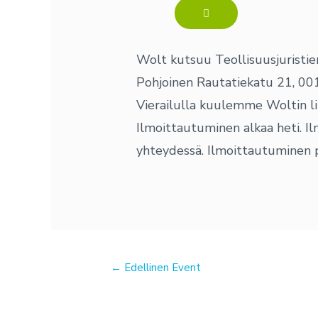
Wolt kutsuu Teollisuusjuristien
Pohjoinen Rautatiekatu 21, 001
Vierailulla kuulemme Woltin lii
Ilmoittautuminen alkaa heti. I
yhteydessä. Ilmoittautuminen p
←
Edellinen Event