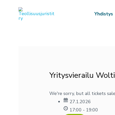
Siirry
sisältöön
Yhdistys
Post
navigation
Yritysvierailu Wolt
We're sorry, but all tickets sa
27.1.2026
17:00 - 19:00