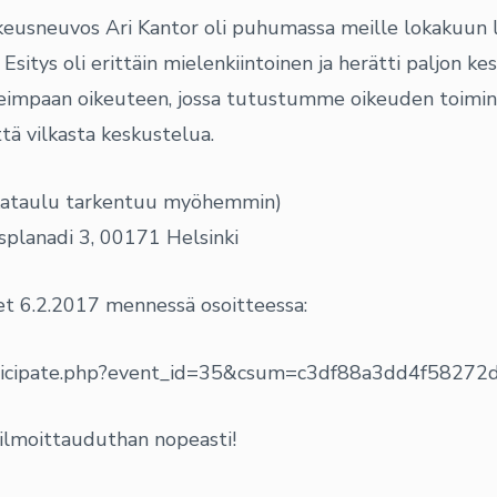
keusneuvos Ari Kantor oli puhumassa meille lokakuun 
sitys oli erittäin mielenkiintoinen ja herätti paljon ke
keimpaan oikeuteen, jossa tutustumme oikeuden toimin
tä vilkasta keskustelua.
 aikataulu tarkentuu myöhemmin)
esplanadi 3, 00171 Helsinki
et 6.2.2017 mennessä osoitteessa:
participate.php?event_id=35&csum=c3df88a3dd4f5827
i ilmoittauduthan nopeasti!