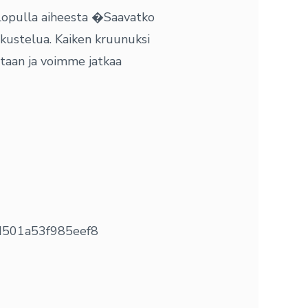
lopulla aiheesta �Saavatko
skustelua. Kaiken kruunuksi
taan ja voimme jatkaa
2d501a53f985eef8