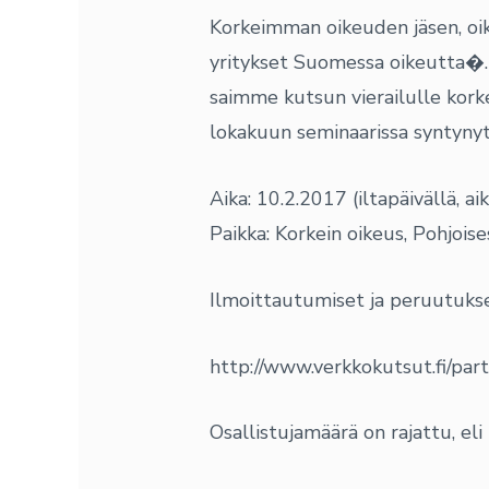
Korkeimman oikeuden jäsen, oi
yritykset Suomessa oikeutta�. E
saimme kutsun vierailulle kor
lokakuun seminaarissa syntynyt
Aika: 10.2.2017 (iltapäivällä,
Paikka: Korkein oikeus, Pohjois
Ilmoittautumiset ja peruutuks
http://www.verkkokutsut.fi/
Osallistujamäärä on rajattu, el