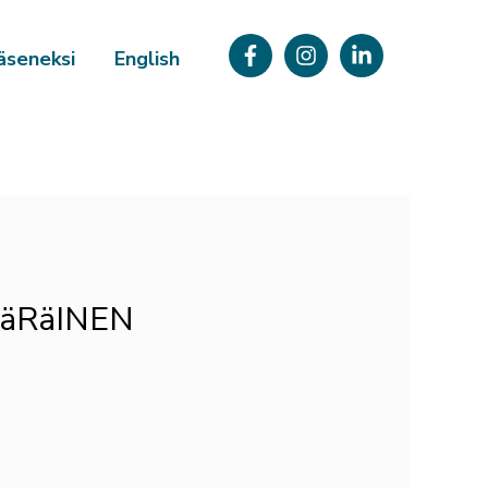
äseneksi
English
äRäINEN