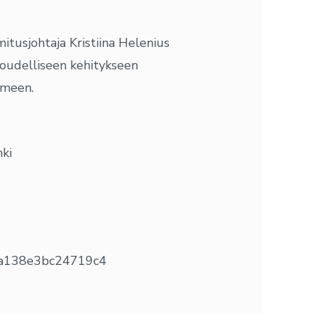
tusjohtaja Kristiina Helenius
oudelliseen kehitykseen
omeen.
nki
44a138e3bc24719c4