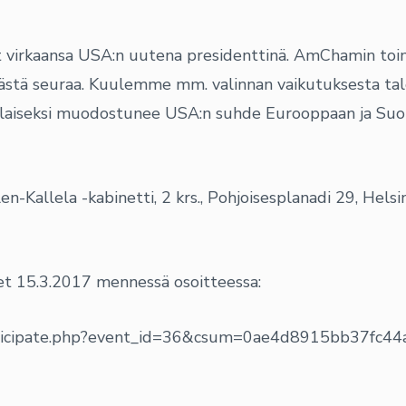
virkaansa USA:n uutena presidenttinä. AmChamin toimi
tästä seuraa. Kuulemme mm. valinnan vaikutuksesta tal
illaiseksi muodostunee USA:n suhde Eurooppaan ja Su
n-Kallela -kabinetti, 2 krs., Pohjoisesplanadi 29, Helsi
et 15.3.2017 mennessä osoitteessa:
participate.php?event_id=36&csum=0ae4d8915bb37fc