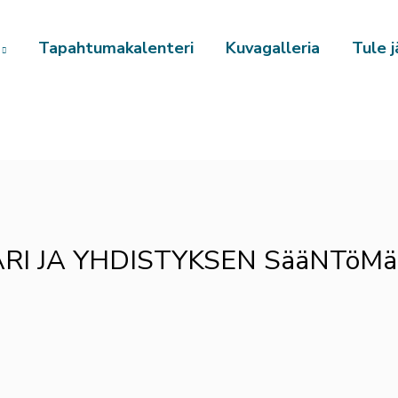
Tapahtumakalenteri
Kuvagalleria
Tule j
I JA YHDISTYKSEN SääNTöMä