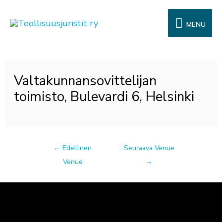
Siirry
MENU
sisältöön
MENU
Post
Valtakunnansovittelijan
navigation
toimisto, Bulevardi 6, Helsinki
←
Edellinen
Seuraava Venue
Venue
→