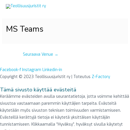
Siirry
sisältöön
Post
MS Teams
navigation
Seuraava Venue
→
Facebook-f
Instagram
Linkedin-in
Copyright © 2023 Teollisuusjuristit ry | Toteutus
Z-Factory
Tämä sivusto käyttää evästeitä
Keräämme evästeiden avulla seurantatietoja, jotta voimme kehittää
sivustoa vastaamaan paremmin käyttäjien tarpeita. Evästeitä
käytetään myös sivuston teknisen toimivuuden varmistamiseen.
Evästeillä kerättyjä tietoja ei käytetä yksittäisen käyttäjän
tunnistamiseen. Klikkaamalla “Hyväksy”, hyväksyt sivulla käytetyt