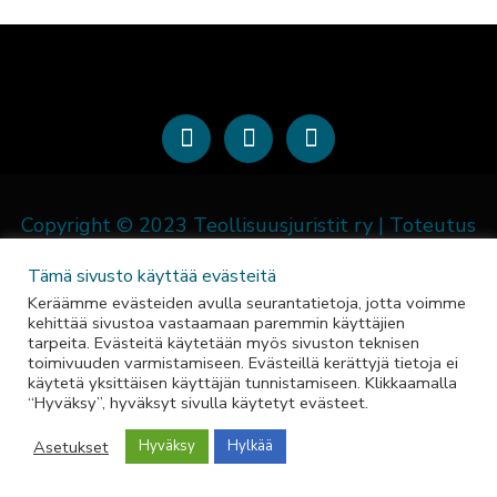
F
I
L
a
n
i
c
s
n
e
t
k
b
a
e
Copyright © 2023 Teollisuusjuristit ry | Toteutus
o
g
d
Z-Factory
o
r
i
Tämä sivusto käyttää evästeitä
k
a
n
Keräämme evästeiden avulla seurantatietoja, jotta voimme
-
m
-
kehittää sivustoa vastaamaan paremmin käyttäjien
f
i
tarpeita. Evästeitä käytetään myös sivuston teknisen
toimivuuden varmistamiseen. Evästeillä kerättyjä tietoja ei
n
käytetä yksittäisen käyttäjän tunnistamiseen. Klikkaamalla
“Hyväksy”, hyväksyt sivulla käytetyt evästeet.
Asetukset
Hyväksy
Hylkää