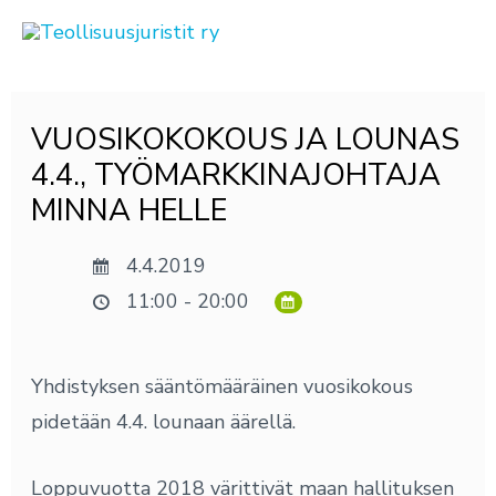
Siirry
sisältöön
Post
VUOSIKOKOKOUS JA LOUNAS
navigation
4.4., TYÖMARKKINAJOHTAJA
MINNA HELLE
4.4.2019
11:00 - 20:00
Yhdistyksen sääntömääräinen vuosikokous
pidetään 4.4. lounaan äärellä.
Loppuvuotta 2018 värittivät maan hallituksen