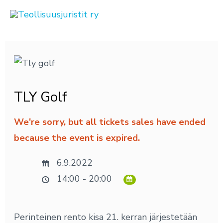
Siirry
sisältöön
Post
navigation
TLY Golf
We're sorry, but all tickets sales have ended
because the event is expired.
6.9.2022
14:00 - 20:00
Perinteinen rento kisa 21. kerran järjestetään