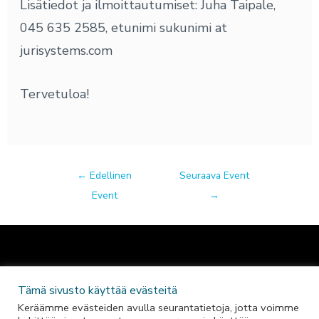
Lisätiedot ja ilmoittautumiset: Juha Taipale,
045 635 2585, etunimi sukunimi at
jurisystems.com
Tervetuloa!
←
Edellinen
Seuraava Event
Event
→
F
I
L
Tämä sivusto käyttää evästeitä
a
n
i
Keräämme evästeiden avulla seurantatietoja, jotta voimme