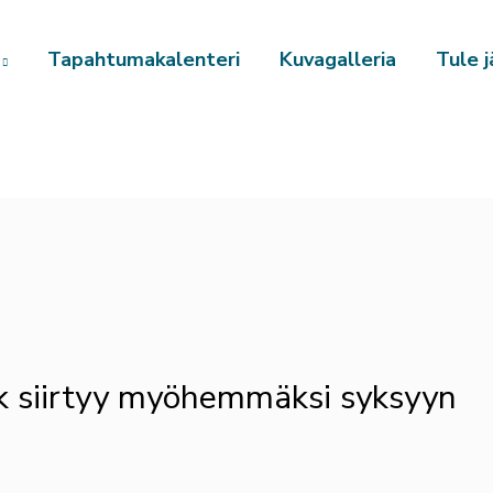
Tapahtumakalenteri
Kuvagalleria
Tule j
rk siirtyy myöhemmäksi syksyyn