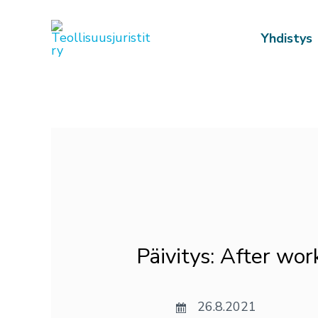
Siirry
sisältöön
Yhdistys
Post
navigation
Päivitys: After wo
26.8.2021