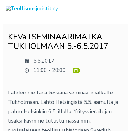
Siirry
sisältöön
Post
KEVäTSEMINAARIMATKA
navigation
TUKHOLMAAN 5.-6.5.2017
5.5.2017
11:00 - 20:00
Lähdemme tänä keväänä seminaarimatkalle
Tukholmaan. Lähtö Helsingistä 5.5. aamulla ja
paluu Helsinkiin 6.5. illalla. Yritysvierailujen
lisäksi käymme tutustumassa mm.
ruotsalaiseen teollisuushistoriaan Swedish