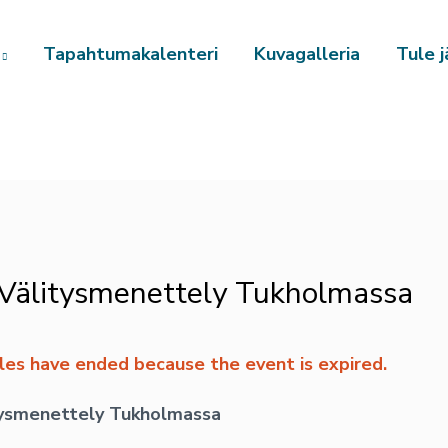
Tapahtumakalenteri
Kuvagalleria
Tule j
 Välitysmenettely Tukholmassa
sales have ended because the event is expired.
itysmenettely Tukholmassa