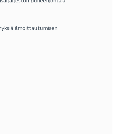
sisarjärjestön puheenjohtaja
myksiä ilmoittautumisen