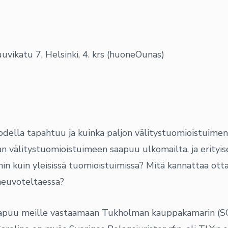
uvikatu 7, Helsinki, 4. krs (huoneOunas)
todella tapahtuu ja kuinka paljon välitystuomioistuime
n välitystuomioistuimeen saapuu ulkomailta, ja erity
suihin kuin yleisissä tuomioistuimissa? Mitä kannattaa o
neuvoteltaessa?
saapuu meille vastaamaan Tukholman kauppakamarin (SCC