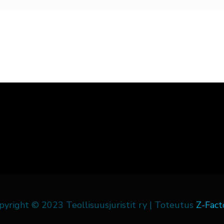
pyright © 2023 Teollisuusjuristit ry | Toteutus
Z-Fact