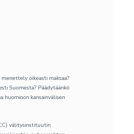
n menettely oikeasti maksaa?
isesti Suomesta? Päädytäänkö
ttaa huomioon kansainvälisen
) välitysinstituutin