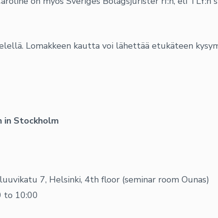
aroline on myös Sveriges Bolagsjurister rf:n, eli TLY:n 
ielellä. Lomakkeen kautta voi lähettää etukäteen kysy
n in Stockholm
uuvikatu 7, Helsinki, 4th floor (seminar room Ounas)
 to 10:00