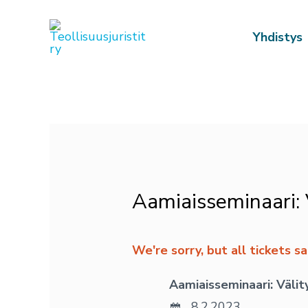
Siirry
sisältöön
Yhdistys
Post
navigation
Aamiaisseminaari:
We're sorry, but all tickets 
Aamiaisseminaari: Väl
8.2.2023