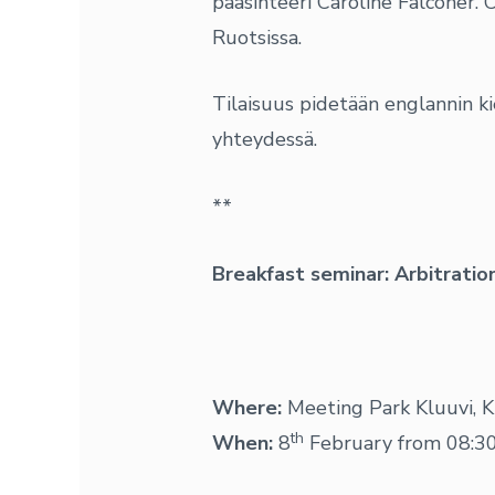
pääsihteeri Caroline Falconer. C
Ruotsissa.
Tilaisuus pidetään englannin k
yhteydessä.
**
Breakfast seminar: Arbitratio
Where:
Meeting Park Kluuvi, Kl
th
When:
8
February from 08:30