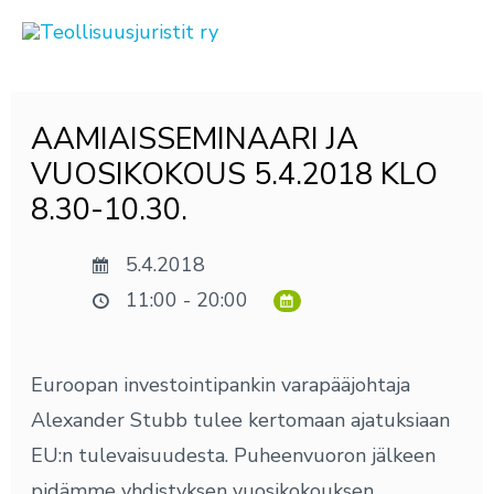
Siirry
sisältöön
Post
AAMIAISSEMINAARI JA
navigation
VUOSIKOKOUS 5.4.2018 KLO
8.30-10.30.
5.4.2018
11:00 - 20:00
Euroopan investointipankin varapääjohtaja
Alexander Stubb tulee kertomaan ajatuksiaan
EU:n tulevaisuudesta. Puheenvuoron jälkeen
pidämme yhdistyksen vuosikokouksen.