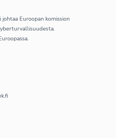
i johtaa Euroopan komission
kyberturvallisuudesta.
Euroopassa.
k.fi