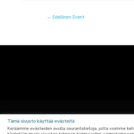
←
Edellinen Event
Co
Tämä sivusto käyttää evästeitä
Keräämme evästeiden avulla seurantatietoja, jotta voimme kehi
käytetään myös sivuston teknisen toimivuuden varmistamiseen. Ev