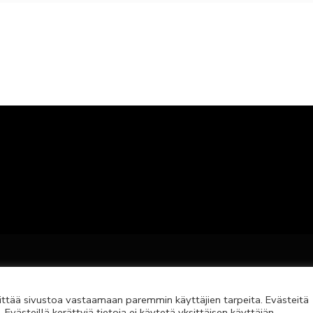
pyright © 2023 Teollisuusjuristit ry | Toteutus
Z-Fact
ttää sivustoa vastaamaan paremmin käyttäjien tarpeita. Evästeitä
ästeillä kerättyjä tietoja ei käytetä yksittäisen käyttäjän