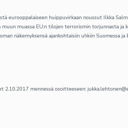
vistä eurooppalaiseen huippuvirkaan noussut Ilkka Salm
a muun muassa EU:n tilojen terrorismin torjunnasta ja 
 oman näkemyksensä ajankohtaisiin uhkiin Suomessa ja 
et 2.10.2017 mennessä osoitteeseen: jukka.lehtonen@e