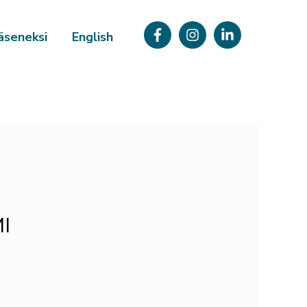
äseneksi
English
I