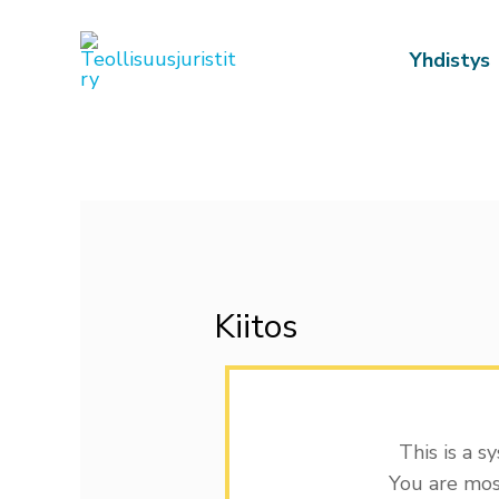
Siirry
sisältöön
Yhdistys
Kiitos
This is a s
You are mos