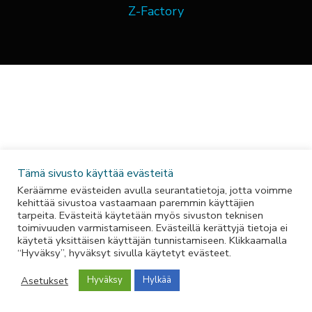
o
g
d
Z-Factory
o
r
i
k
a
n
-
m
-
f
i
n
Tämä sivusto käyttää evästeitä
Keräämme evästeiden avulla seurantatietoja, jotta voimme
kehittää sivustoa vastaamaan paremmin käyttäjien
tarpeita. Evästeitä käytetään myös sivuston teknisen
toimivuuden varmistamiseen. Evästeillä kerättyjä tietoja ei
käytetä yksittäisen käyttäjän tunnistamiseen. Klikkaamalla
“Hyväksy”, hyväksyt sivulla käytetyt evästeet.
Asetukset
Hyväksy
Hylkää